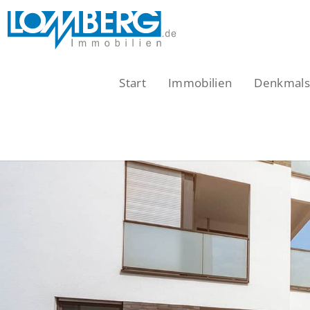
Zum
Inhalt
springen
Start
Immobilien
Denkmalsc