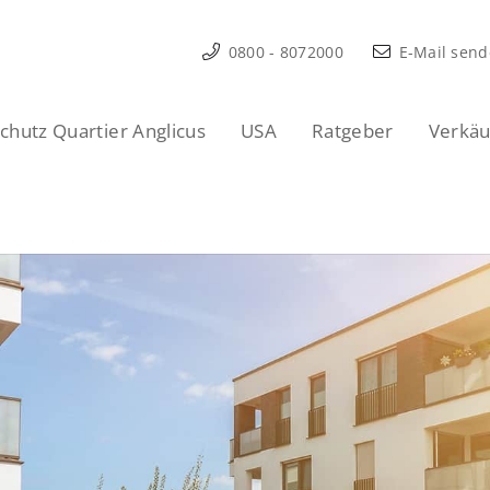
0800 - 8072000
E-Mail sen
hutz Quartier Anglicus
USA
Ratgeber
Verkäu