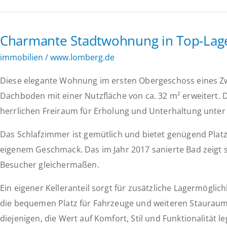
Wohnung
mit
Charmante Stadtwohnung in Top-Lage 
Balkon
in
immobilien
/
www.lomberg.de
Köln-
Diese elegante Wohnung im ersten Obergeschoss eines Zw
Eil
Dachboden mit einer Nutzfläche von ca. 32 m² erweitert.
–
herrlichen Freiraum für Erholung und Unterhaltung unter 
Wohnkomfort
für
Das Schlafzimmer ist gemütlich und bietet genügend Platz f
Ihr
eigenem Geschmack. Das im Jahr 2017 sanierte Bad zeigt
neues
Besucher gleichermaßen.
Zuhause!
Ein eigener Kelleranteil sorgt für zusätzliche Lagermögli
die bequemen Platz für Fahrzeuge und weiteren Stauraum b
diejenigen, die Wert auf Komfort, Stil und Funktionalität le