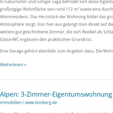
In naturnaher und ruhiger Lage befindet sich diese Eige
großzügige Wohnfläche von rund 112 m² sowie eine durchd
Altersresidenz. Das Herzstück der Wohnung bildet das g
Atmosphäre sorgt. Von hier aus gelangt man direkt auf di
weitere gut geschnittene Zimmer, die sich flexibel als Sc
Gäste-WC ergänzen den praktischen Grundriss.
Eine Garage gehört ebenfalls zum Angebot dazu. Die Wohnu
*REDUZIERT*
Weiterlesen »
Erdgeschosswohnung
mit
Terrasse
Alpen: 3-Zimmer-Eigentumswohnung 
und
Garage
immobilien
/
www.lomberg.de
in