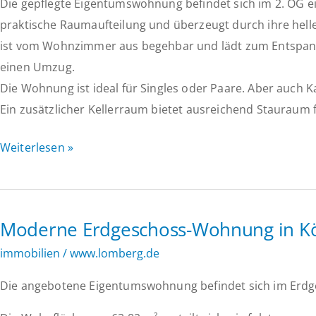
Die gepflegte Eigentumswohnung befindet sich im 2. OG e
ruhiger,
praktische Raumaufteilung und überzeugt durch ihre hell
naturnaher
ist vom Wohnzimmer aus begehbar und lädt zum Entspannen
Wohngegend!
einen Umzug.
Die Wohnung ist ideal für Singles oder Paare. Aber auch K
Ein zusätzlicher Kellerraum bietet ausreichend Stauraum
Alpen:
Weiterlesen »
3-
Zimmer-
Eigentumswohnung
Moderne Erdgeschoss-Wohnung in K
mit
Balkon
immobilien
/
www.lomberg.de
Die angebotene Eigentumswohnung befindet sich im Erd