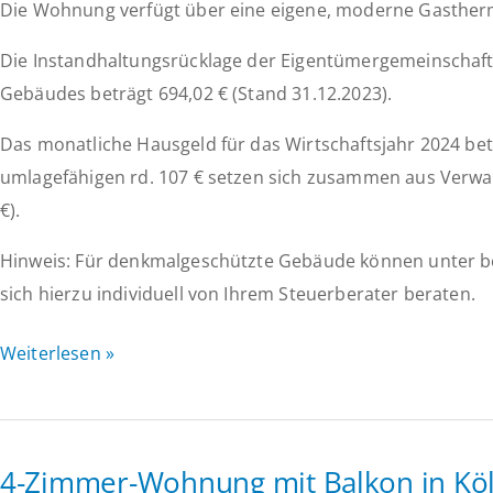
Die Wohnung verfügt über eine eigene, moderne Gasther
Die Instandhaltungsrücklage der Eigentümergemeinschaft 
Gebäudes beträgt 694,02 € (Stand 31.12.2023).
Das monatliche Hausgeld für das Wirtschaftsjahr 2024 bet
umlagefähigen rd. 107 € setzen sich zusammen aus Verwalt
€).
Hinweis: Für denkmalgeschützte Gebäude können unter be
sich hierzu individuell von Ihrem Steuerberater beraten.
Moderne
Weiterlesen »
Erdgeschoss-
Wohnung
in
4-Zimmer-Wohnung mit Balkon in Köln
Köln-