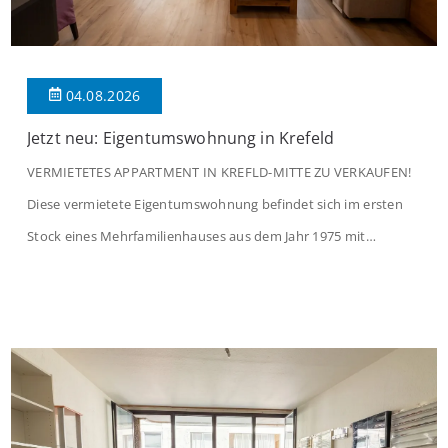
04.08.2026
Jetzt neu: Eigentumswohnung in Krefeld
VERMIETETES APPARTMENT IN KREFLD-MITTE ZU VERKAUFEN!
Diese vermietete Eigentumswohnung befindet sich im ersten
Stock eines Mehrfamilienhauses aus dem Jahr 1975 mit
insgesamt 39 Wohneinheiten und 2 Ladenlokalen. Die
Wohnung verfügt über 34 m² Wohnfläche., welche sich wie folgt
aufteilen: Beim Betreten der Wohnung befinden Sie sich in einer
praktischen Diele, welche ausreichend Platz für eine […]