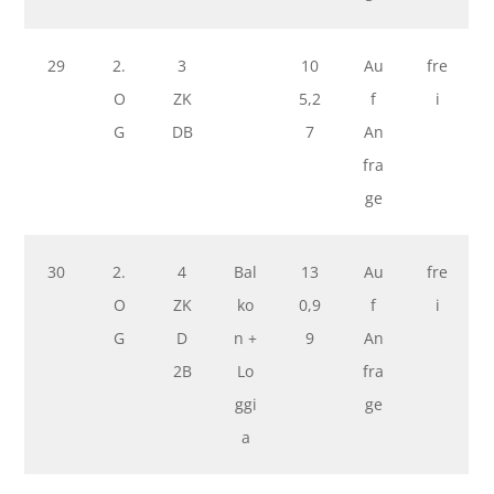
29
2.
3
10
Au
fre
O
ZK
5,2
f
i
G
DB
7
An
fra
ge
30
2.
4
Bal
13
Au
fre
O
ZK
ko
0,9
f
i
G
D
n +
9
An
2B
Lo
fra
ggi
ge
a