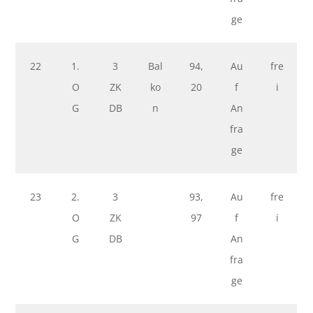
ge
22
1.
3
Bal
94,
Au
fre
O
ZK
ko
20
f
i
G
DB
n
An
fra
ge
23
2.
3
93,
Au
fre
O
ZK
97
f
i
G
DB
An
fra
ge