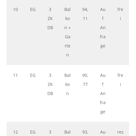
10
EG
3
Bal
94,
Au
fre
ZK
ko
11
f
i
DB
n +
An
Ga
fra
rte
ge
n
11
EG
3
Bal
90,
Au
fre
ZK
ko
77
f
i
DB
n
An
fra
ge
12
EG
3
Bal
93,
Au
res