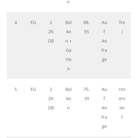
n
4
EG
2
Bal
88,
Au
fre
ZK
ko
55
f
i
DB
n +
An
Ga
fra
rte
ge
n
5
EG
2
Bal
75,
Au
res
ZK
ko
39
f
erv
DB
n
An
ier
fra
t
ge