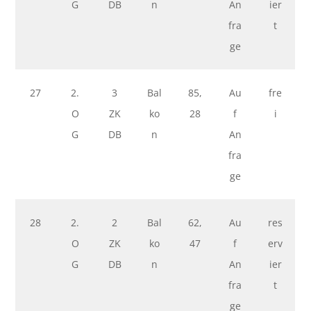
G
DB
n
An
ier
fra
t
ge
27
2.
3
Bal
85,
Au
fre
O
ZK
ko
28
f
i
G
DB
n
An
fra
ge
28
2.
2
Bal
62,
Au
res
O
ZK
ko
47
f
erv
G
DB
n
An
ier
fra
t
ge