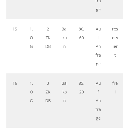
fra
ge
15
1.
2
Bal
86,
Au
res
O
ZK
ko
60
f
erv
G
DB
n
An
ier
fra
t
ge
16
1.
3
Bal
85,
Au
fre
O
ZK
ko
20
f
i
G
DB
n
An
fra
ge