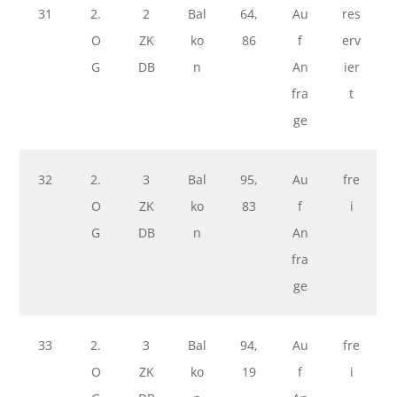
31
2.
2
Bal
64,
Au
res
O
ZK
ko
86
f
erv
G
DB
n
An
ier
fra
t
ge
32
2.
3
Bal
95,
Au
fre
O
ZK
ko
83
f
i
G
DB
n
An
fra
ge
33
2.
3
Bal
94,
Au
fre
O
ZK
ko
19
f
i