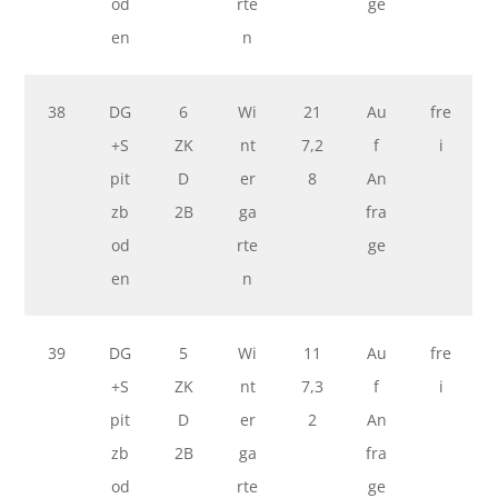
od
rte
ge
en
n
38
DG
6
Wi
21
Au
fre
+S
ZK
nt
7,2
f
i
pit
D
er
8
An
zb
2B
ga
fra
od
rte
ge
en
n
39
DG
5
Wi
11
Au
fre
+S
ZK
nt
7,3
f
i
pit
D
er
2
An
zb
2B
ga
fra
od
rte
ge