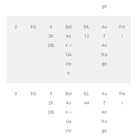
ge
2
EG
3
Bal
94,
Au
fre
ZK
ko
12
f
i
DB
n +
An
Ga
fra
rte
ge
n
3
EG
3
Bal
92,
Au
fre
ZK
ko
44
f
i
DB
n +
An
Ga
fra
rte
ge