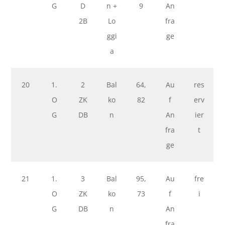
G
D
n +
9
An
2B
Lo
fra
ggi
ge
a
20
1.
2
Bal
64,
Au
res
O
ZK
ko
82
f
erv
G
DB
n
An
ier
fra
t
ge
21
1.
3
Bal
95,
Au
fre
O
ZK
ko
73
f
i
G
DB
n
An
fra