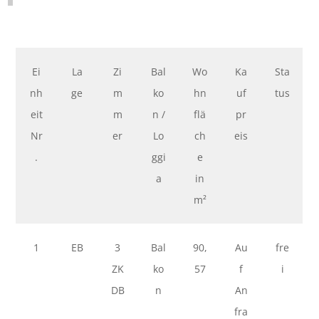
Ei
La
Zi
Bal
Wo
Ka
Sta
nh
ge
m
ko
hn
uf
tus
eit
m
n /
flä
pr
Nr
er
Lo
ch
eis
.
ggi
e
a
in
m²
1
EB
3
Bal
90,
Au
fre
ZK
ko
57
f
i
DB
n
An
fra