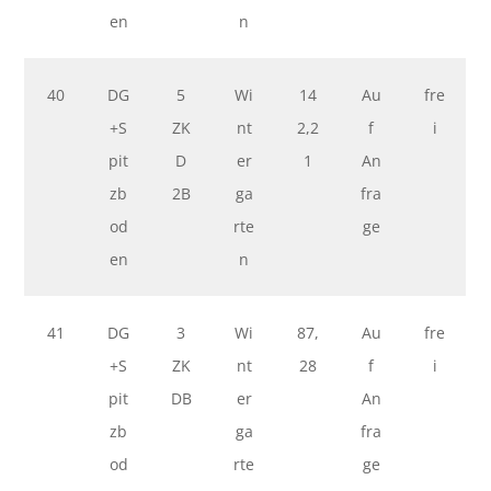
en
n
40
DG
5
Wi
14
Au
fre
+S
ZK
nt
2,2
f
i
pit
D
er
1
An
zb
2B
ga
fra
od
rte
ge
en
n
41
DG
3
Wi
87,
Au
fre
+S
ZK
nt
28
f
i
pit
DB
er
An
zb
ga
fra
od
rte
ge