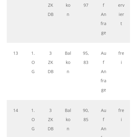
ZK
ko
97
f
erv
DB
n
An
ier
fra
t
ge
13
1.
3
Bal
95,
Au
fre
O
ZK
ko
83
f
i
G
DB
n
An
fra
ge
14
1.
3
Bal
90,
Au
fre
O
ZK
ko
85
f
i
G
DB
n
An