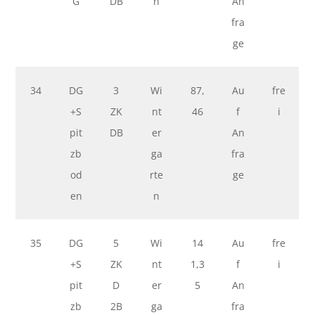
G
DB
n
An
fra
ge
34
DG
3
Wi
87,
Au
fre
+S
ZK
nt
46
f
i
pit
DB
er
An
zb
ga
fra
od
rte
ge
en
n
35
DG
5
Wi
14
Au
fre
+S
ZK
nt
1,3
f
i
pit
D
er
5
An
zb
2B
ga
fra