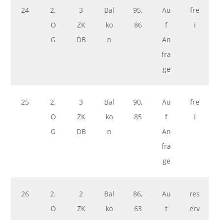
24
2.
3
Bal
95,
Au
fre
O
ZK
ko
86
f
i
G
DB
n
An
fra
ge
25
2.
3
Bal
90,
Au
fre
O
ZK
ko
85
f
i
G
DB
n
An
fra
ge
26
2.
2
Bal
86,
Au
res
O
ZK
ko
63
f
erv