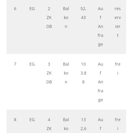
6
EG
2
Bal
52,
Au
res
ZK
ko
43
f
erv
DB
n
An
ier
fra
t
ge
7
EG
3
Bal
10
Au
fre
ZK
ko
3,8
f
i
DB
n
8
An
fra
ge
8
EG
4
Bal
13
Au
fre
ZK
ko
2,6
f
i