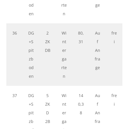
od
rte
ge
en
n
36
DG
2
Wi
80,
Au
fre
+S
ZK
nt
31
f
i
pit
DB
er
An
zb
ga
fra
od
rte
ge
en
n
37
DG
5
Wi
14
Au
fre
+S
ZK
nt
0,3
f
i
pit
D
er
8
An
zb
2B
ga
fra