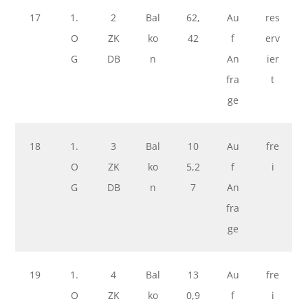
17
1.
2
Bal
62,
Au
res
O
ZK
ko
42
f
erv
G
DB
n
An
ier
fra
t
ge
18
1.
3
Bal
10
Au
fre
O
ZK
ko
5,2
f
i
G
DB
n
7
An
fra
ge
19
1.
4
Bal
13
Au
fre
O
ZK
ko
0,9
f
i