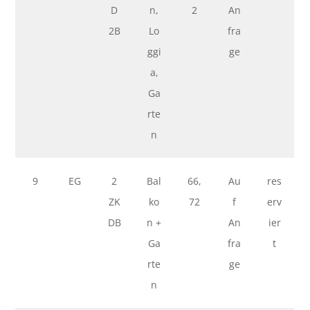
D
n,
2
An
2B
Lo
fra
ggi
ge
a,
Ga
rte
n
9
EG
2
Bal
66,
Au
res
ZK
ko
72
f
erv
DB
n +
An
ier
Ga
fra
t
rte
ge
n