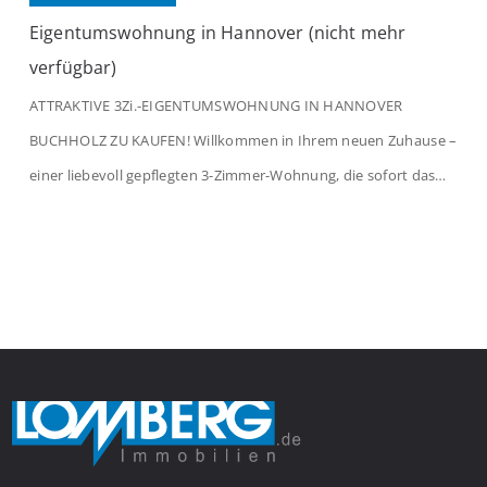
Eigentumswohnung in Hannover (nicht mehr
verfügbar)
ATTRAKTIVE 3Zi.-EIGENTUMSWOHNUNG IN HANNOVER
BUCHHOLZ ZU KAUFEN! Willkommen in Ihrem neuen Zuhause –
einer liebevoll gepflegten 3-Zimmer-Wohnung, die sofort das
Gefühl von Ankommen vermittelt. Der helle Flur mit
Einbauspots empfängt Sie herzlich und macht Lust auf mehr.
Das großzügige Wohnzimmer begeistert mit einem breiten
Fenster, viel Tageslicht und Blick ins satte Grün der Bäume – […]