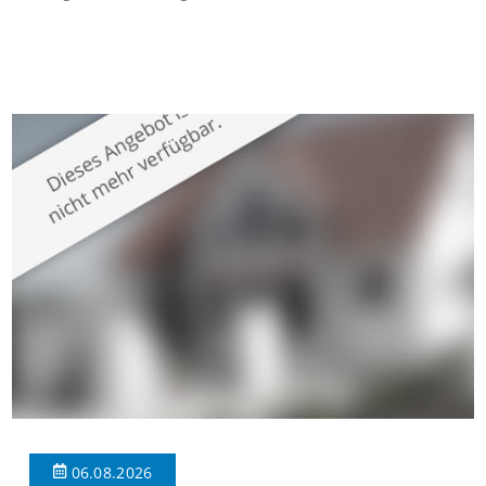
gepflegten Mehrfamilienhaus in begehrter Wohnlage von
Krefeld-Bockum. Mit einer Wohnfläche von ca. 114 m²
überzeugt die Immobilie durch einen durchdachten Grundriss,
großzügige Räume und eine hochwertige Ausstattung, die
modernen Wohnkomfort mit einem stilvollen Ambiente
verbindet. Der […]
06.08.2026