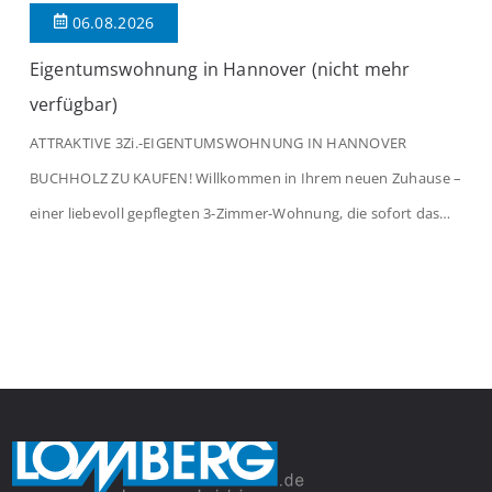
06.08.2026
Eigentumswohnung in Hannover (nicht mehr
verfügbar)
ATTRAKTIVE 3Zi.-EIGENTUMSWOHNUNG IN HANNOVER
BUCHHOLZ ZU KAUFEN! Willkommen in Ihrem neuen Zuhause –
einer liebevoll gepflegten 3-Zimmer-Wohnung, die sofort das
Gefühl von Ankommen vermittelt. Der helle Flur mit
Einbauspots empfängt Sie herzlich und macht Lust auf mehr.
Das großzügige Wohnzimmer begeistert mit einem breiten
Fenster, viel Tageslicht und Blick ins satte Grün der Bäume – […]