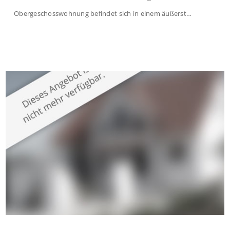
Obergeschosswohnung befindet sich in einem äußerst
gepflegten Mehrfamilienhaus in begehrter Wohnlage von
Krefeld-Bockum. Mit einer Wohnfläche von ca. 114 m²
überzeugt die Immobilie durch einen durchdachten Grundriss,
großzügige Räume und eine hochwertige Ausstattung, die
modernen Wohnkomfort mit einem stilvollen Ambiente
verbindet. Der […]