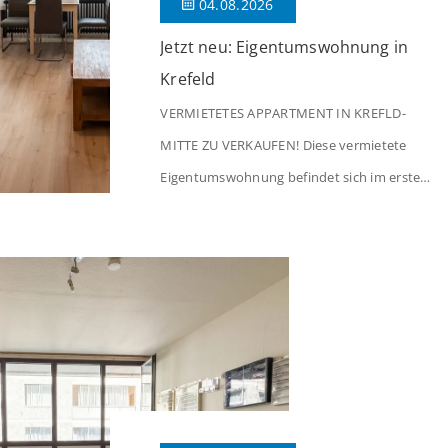
04.08.2026
Jetzt neu: Eigentumswohnung in
Krefeld
VERMIETETES APPARTMENT IN KREFLD-
MITTE ZU VERKAUFEN! Diese vermietete
Eigentumswohnung befindet sich im ersten
Stock eines Mehrfamilienhauses aus dem
Jahr 1975 mit insgesamt 39 Wohneinheiten
und 2 Ladenlokalen. Die Wohnung verfügt
über 34 m² Wohnfläche., welche sich wie
folgt aufteilen: Beim Betreten der Wohnung
befinden Sie sich in einer praktischen Diele,
welche ausreichend Platz für eine […]