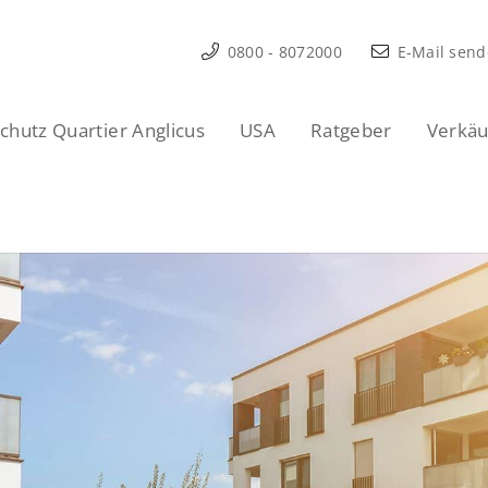
0800 - 8072000
E-Mail sen
hutz Quartier Anglicus
USA
Ratgeber
Verkäu