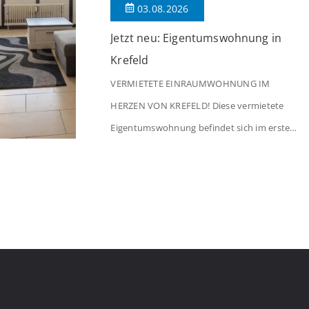
03.08.2026
Jetzt neu: Eigentumswohnung in
Krefeld
VERMIETETE EINRAUMWOHNUNG IM
HERZEN VON KREFELD! Diese vermietete
Eigentumswohnung befindet sich im ersten
Stock eines Mehrfamilienhauses aus dem
Jahr 1975 mit insgesamt 39 Wohneinheiten.
Die Wohnung verfügt über 35 m²
Wohnfläche., welche sich wie folgt aufteilen:
Beim Betreten der Wohnung befinden Sie
sich in einer praktischen Diele, welche
ausreichend Platz für eine Garderobe bietet.
Von […]