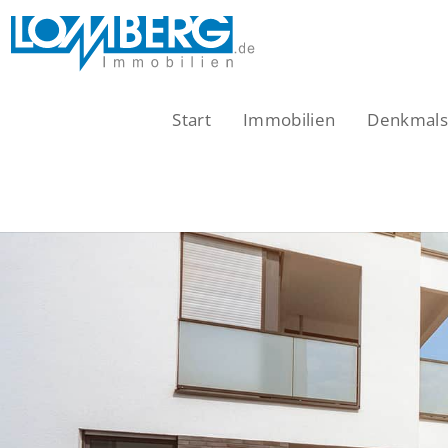
Zum
Inhalt
springen
Start
Immobilien
Denkmalsc