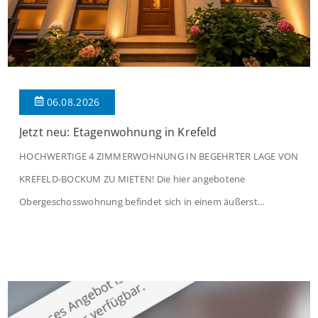
06.08.2026
Jetzt neu: Etagenwohnung in Krefeld
HOCHWERTIGE 4 ZIMMERWOHNUNG IN BEGEHRTER LAGE VON
KREFELD-BOCKUM ZU MIETEN! Die hier angebotene
Obergeschosswohnung befindet sich in einem äußerst
gepflegten Mehrfamilienhaus in begehrter Wohnlage von
Krefeld-Bockum. Mit einer Wohnfläche von ca. 114 m²
überzeugt die Immobilie durch einen durchdachten Grundriss,
großzügige Räume und eine hochwertige Ausstattung, die
modernen Wohnkomfort mit einem stilvollen Ambiente