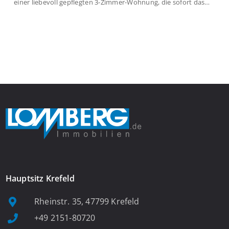
einer liebevoll gepflegten 3-Zimmer-Wohnung, die sofort das
Gefühl von Ankommen vermittelt. Der helle Flur mit
Einbauspots empfängt Sie herzlich und macht Lust auf mehr.
Das großzügige Wohnzimmer begeistert mit einem breiten
Fenster, viel Tageslicht und Blick ins satte Grün der Bäume – […]
Hauptsitz Krefeld
Rheinstr. 35, 47799 Krefeld
+49 2151-80720