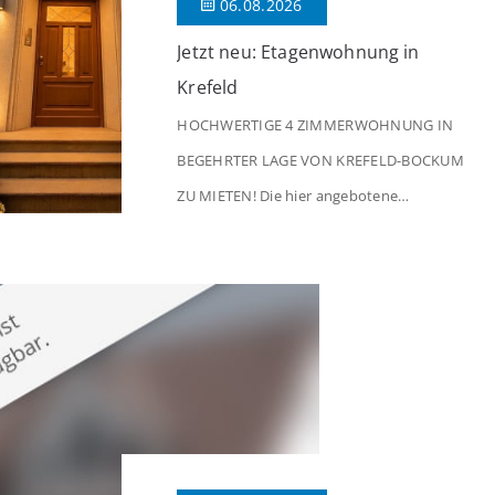
06.08.2026
Jetzt neu: Etagenwohnung in
Krefeld
HOCHWERTIGE 4 ZIMMERWOHNUNG IN
BEGEHRTER LAGE VON KREFELD-BOCKUM
ZU MIETEN! Die hier angebotene
Obergeschosswohnung befindet sich in
einem äußerst gepflegten Mehrfamilienhaus
in begehrter Wohnlage von Krefeld-Bockum.
Mit einer Wohnfläche von ca. 114 m²
überzeugt die Immobilie durch einen
durchdachten Grundriss, großzügige Räume
und eine hochwertige Ausstattung, die
modernen Wohnkomfort mit einem