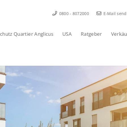
0800 - 8072000
E-Mail sen
hutz Quartier Anglicus
USA
Ratgeber
Verkäu