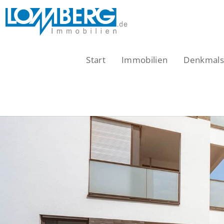
Zum
Inhalt
springen
Start
Immobilien
Denkmalsc