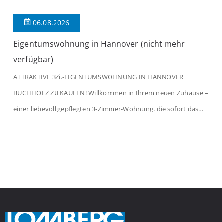
06.08.2026
Eigentumswohnung in Hannover (nicht mehr
verfügbar)
ATTRAKTIVE 3Zi.-EIGENTUMSWOHNUNG IN HANNOVER
BUCHHOLZ ZU KAUFEN! Willkommen in Ihrem neuen Zuhause –
einer liebevoll gepflegten 3-Zimmer-Wohnung, die sofort das
Gefühl von Ankommen vermittelt. Der helle Flur mit
Einbauspots empfängt Sie herzlich und macht Lust auf mehr.
Das großzügige Wohnzimmer begeistert mit einem breiten
Fenster, viel Tageslicht und Blick ins satte Grün der Bäume – […]