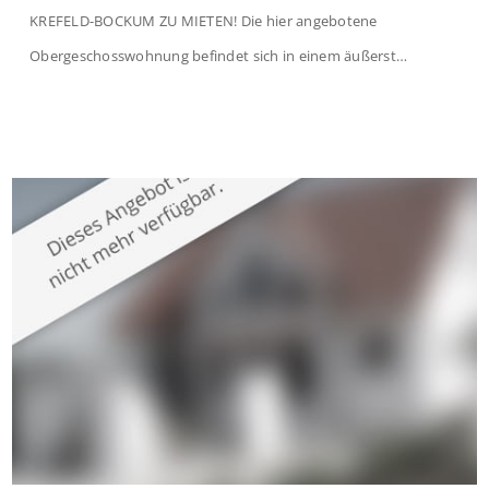
KREFELD-BOCKUM ZU MIETEN! Die hier angebotene
Obergeschosswohnung befindet sich in einem äußerst
gepflegten Mehrfamilienhaus in begehrter Wohnlage von
Krefeld-Bockum. Mit einer Wohnfläche von ca. 114 m²
überzeugt die Immobilie durch einen durchdachten Grundriss,
großzügige Räume und eine hochwertige Ausstattung, die
modernen Wohnkomfort mit einem stilvollen Ambiente
verbindet. Der […]