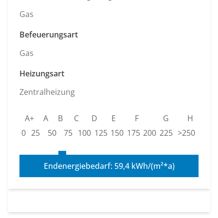
Gas
Befeuerungsart
Gas
Heizungsart
Zentralheizung
A+
A
B
C
D
E
F
G
H
0
25
50
75
100
125
150
175
200
225
>250
Endenergiebedarf: 59,4 kWh/(m²*a)