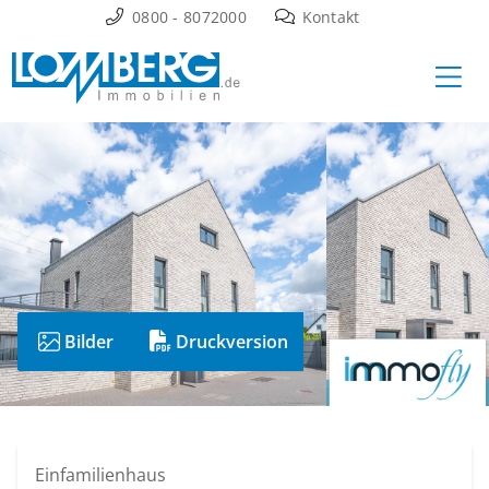
Zum
0800 - 8072000
Kontakt
Inhalt
Ha
springen
Bilder
Druckversion
Einfamilienhaus