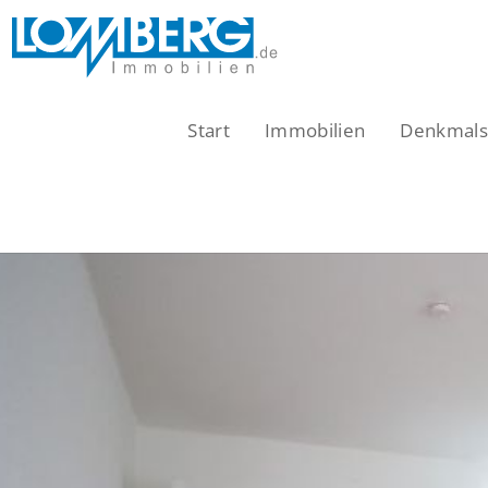
Zum
Inhalt
springen
Start
Immobilien
Denkmalsc