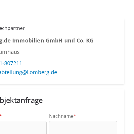
rechpartner
g.de Immobilien GmbH und Co. KG
aumhaus
1-807211
abteilung@Lomberg.de
bjektanfrage
*
Nachname
*