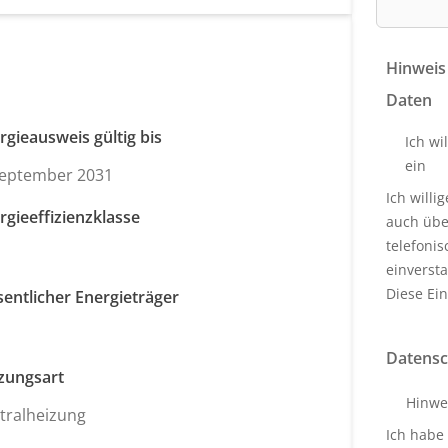
Hinweis
Daten
rgieausweis gültig bis
Ich wi
ein
September 2031
Ich will
rgieeffizienzklasse
auch über
telefoni
einverst
Diese Ein
entlicher Energieträger
s
Datensc
zungsart
Hinwe
tralheizung
Ich habe