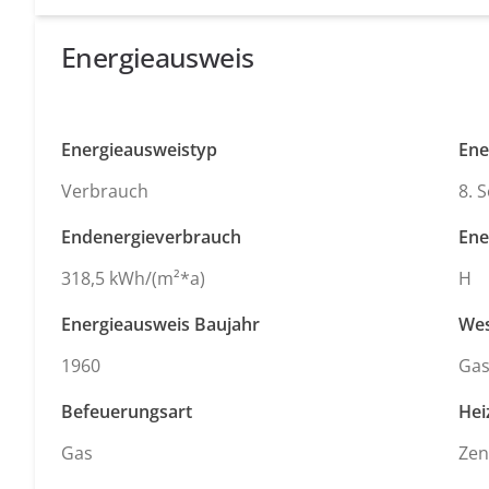
Energieausweis
Energieausweistyp
Ene
Verbrauch
8. 
Endenergieverbrauch
Ene
318,5 kWh/(m²*a)
H
Energieausweis Baujahr
Wes
1960
Ga
Befeuerungsart
Hei
Gas
Zen