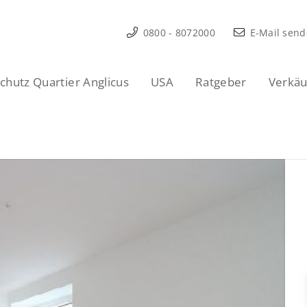
0800 - 8072000
E-Mail sen
hutz Quartier Anglicus
USA
Ratgeber
Verkäu