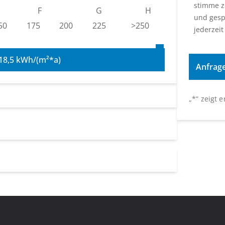
stimme z
F
G
H
und gesp
50
175
200
225
>250
jederzeit
18,5 kWh/(m²*a)
„
*
“ zeigt 