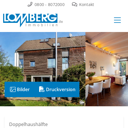
Zum
0800 - 8072000
Kontakt
Inhalt
Ha
springen
Bilder
Druckversion
Doppelhaushälfte