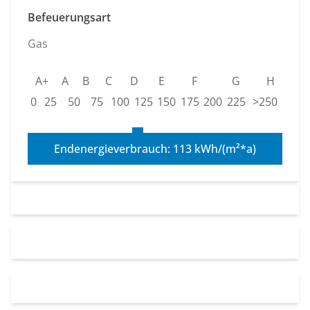
Befeuerungsart
Gas
A+
A
B
C
D
E
F
G
H
0
25
50
75
100
125
150
175
200
225
>250
Endenergieverbrauch: 113 kWh/(m²*a)