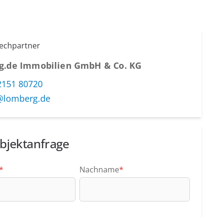
rechpartner
g.de Immobilien GmbH & Co. KG
2151 80720
@lomberg.de
bjektanfrage
*
Nachname
*