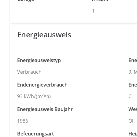
1
Energieausweis
Energieausweistyp
Ene
Verbrauch
9. 
Endenergieverbrauch
Ene
93 kWh/(m²*a)
C
Energieausweis Baujahr
Wes
1986
Öl
Befeuerungsart
Hei