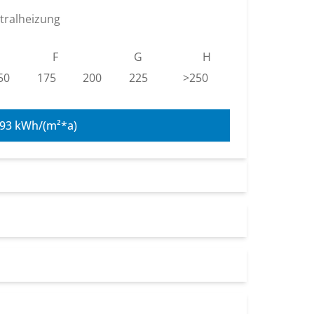
tralheizung
F
G
H
50
175
200
225
>250
 93 kWh/(m²*a)