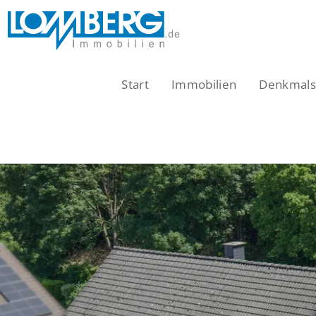
Zum
Inhalt
springen
Start
Immobilien
Denkmalsc