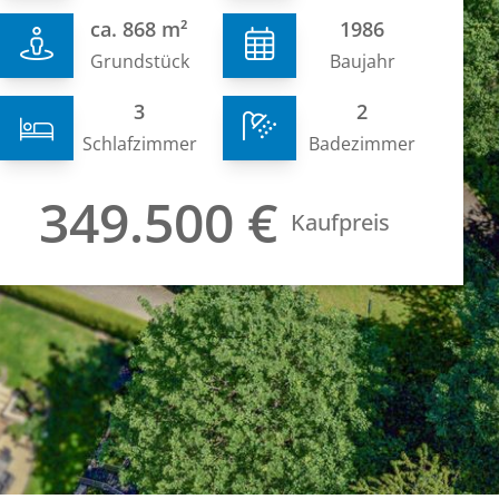
ca. 868 m²
1986
Grundstück
Baujahr
3
2
Schlafzimmer
Badezimmer
349.500 €
Kaufpreis