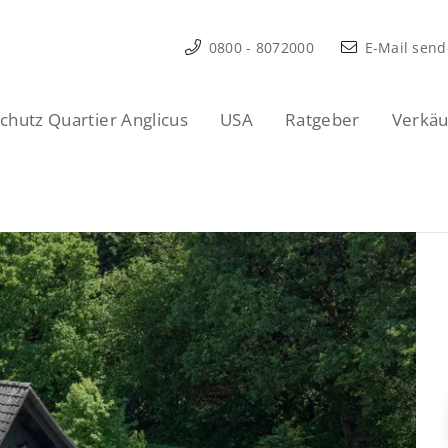
0800 - 8072000
E-Mail sen
hutz Quartier Anglicus
USA
Ratgeber
Verkäu