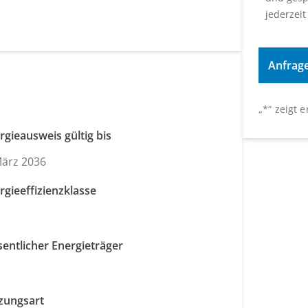
jederzeit
„
*
“ zeigt 
rgieausweis gültig bis
März 2036
rgieeffizienzklasse
entlicher Energieträger
zungsart