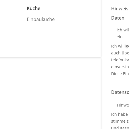
Küche
Hinweis
Daten
Einbauküche
Ich wi
ein
Ich will
auch über
telefoni
einverst
Diese Ein
Datensc
Hinwe
Ich habe
stimme z
und gesp