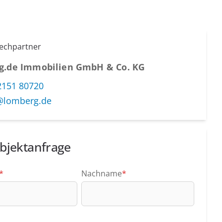
rechpartner
g.de Immobilien GmbH & Co. KG
2151 80720
@lomberg.de
bjektanfrage
*
Nachname
*