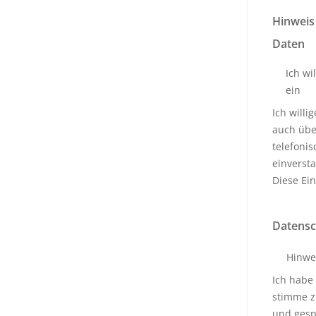
Hinweis
Daten
Ich wi
ein
Ich will
auch über
telefoni
einverst
Diese Ein
Datensc
Hinwe
Ich habe
stimme z
und gesp