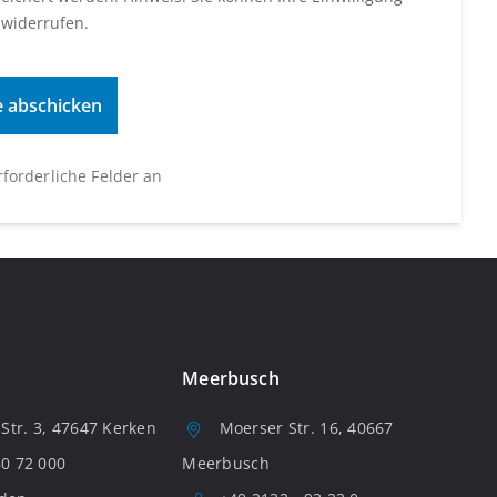
 widerrufen.
erforderliche Felder an
Meerbusch
tr. 3, 47647 Kerken
Moerser Str. 16, 40667
80 72 000
Meerbusch