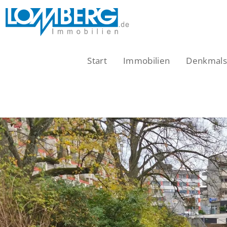
Zum
Inhalt
springen
Start
Immobilien
Denkmalsc