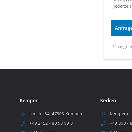
jederzeit
„
*
“ zeigt 
Kempen
Kerken
Umstr. 34, 47906 Kempen
Kempener S
+49 2152 - 80 98 99 8
+49 800 - 