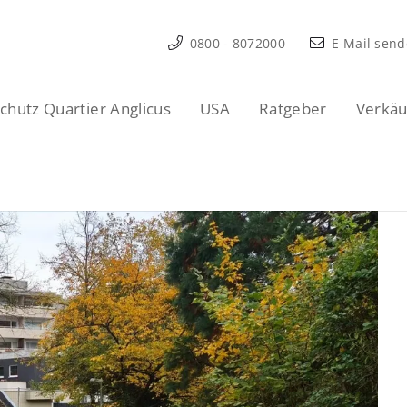
0800 - 8072000
E-Mail sen
hutz Quartier Anglicus
USA
Ratgeber
Verkäu