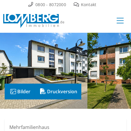
Zum
0800 - 8072000
Kontakt
Inhalt
Ha
springen
Bilder
Druckversion
Mehrfamilienhaus