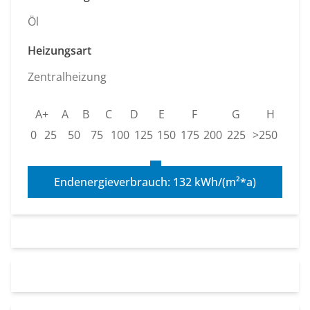
Öl
Heizungsart
Zentralheizung
A+
A
B
C
D
E
F
G
H
0
25
50
75
100
125
150
175
200
225
>250
Endenergieverbrauch: 132 kWh/(m²*a)