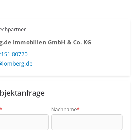
rechpartner
g.de Immobilien GmbH & Co. KG
2151 80720
@lomberg.de
bjektanfrage
*
Nachname
*