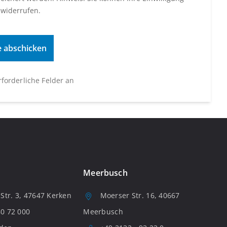
 widerrufen.
erforderliche Felder an
Meerbusch
tr. 3, 47647 Kerken
Moerser Str. 16, 40667
80 72 000
Meerbusch