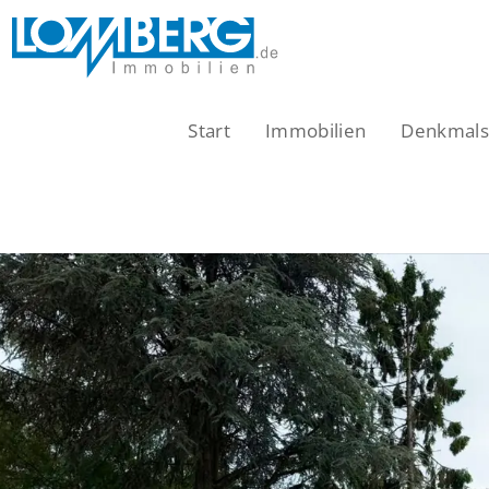
Zum
Inhalt
springen
Start
Immobilien
Denkmalsc