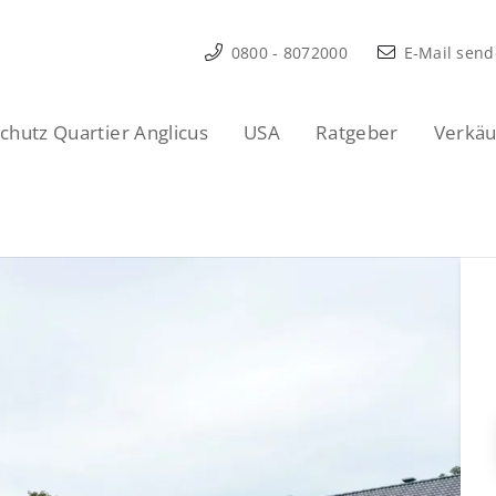
0800 - 8072000
E-Mail sen
hutz Quartier Anglicus
USA
Ratgeber
Verkäu