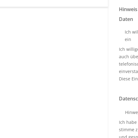
Hinweis
Daten
Ich wi
ein
Ich will
auch über
telefoni
einverst
Diese Ein
Datensc
Hinwe
Ich habe
stimme z
und gesp