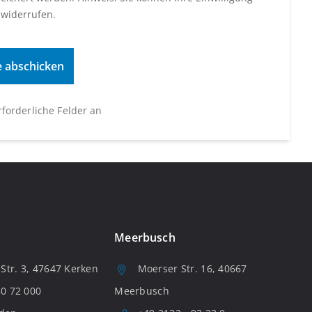
 widerrufen.
erforderliche Felder an
Meerbusch
tr. 3, 47647 Kerken
Moerser Str. 16, 40667
80 72 000
Meerbusch