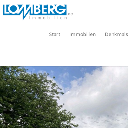
Zum
Inhalt
springen
Start
Immobilien
Denkmalsc