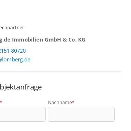
rechpartner
g.de Immobilien GmbH & Co. KG
2151 80720
@lomberg.de
bjektanfrage
*
Nachname
*