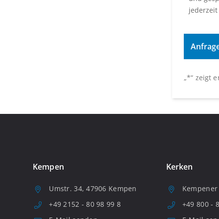
jederzeit
„
*
“ zeigt 
Kempen
Kerken
Umstr. 34, 47906 Kempen
Kempener S
+49 2152 - 80 98 99 8
+49 800 - 