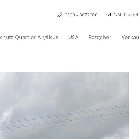
0800 - 8072000
E-Mail sen
hutz Quartier Anglicus
USA
Ratgeber
Verkäu