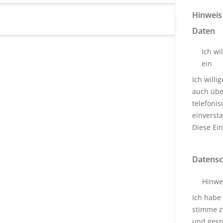
Hinweis
Daten
Ich wi
ein
Ich will
auch über
telefoni
einverst
Diese Ein
Datensc
Hinwe
Ich habe
stimme z
und gesp