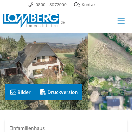
Zum
0800 - 8072000
Kontakt
Inhalt
Ha
springen
Bilder
Druckversion
Einfamilienhaus