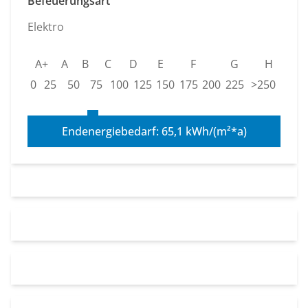
Befeuerungsart
Elektro
A+
A
B
C
D
E
F
G
H
0
25
50
75
100
125
150
175
200
225
>250
Endenergiebedarf: 65,1 kWh/(m²*a)