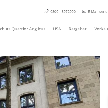
0800 - 8072000
E-Mail sen
hutz Quartier Anglicus
USA
Ratgeber
Verkäu