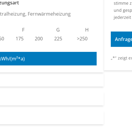
zungsart
stimme z
und gesp
tralheizung, Fernwärmeheizung
jederzeit
F
G
H
50
175
200
225
>250
„
*
“ zeigt 
kWh/(m²*a)