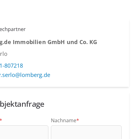
rechpartner
g.de Immobilien GmbH und Co. KG
rlo
1-807218
y.serlo@lomberg.de
bjektanfrage
*
Nachname
*