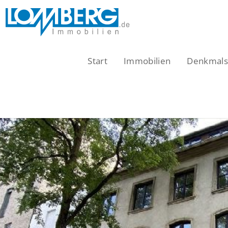
Zum
Inhalt
springen
Start
Immobilien
Denkmalsc