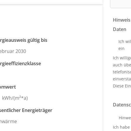
Hinweis
Daten
rgieausweis gültig bis
Ich wi
ein
Februar 2030
Ich will
rgieeffizienzklasse
auch über
telefoni
einverst
Diese Ein
omwert
1 kWh/(m²*a)
Datensc
entlicher Energieträger
Hinwe
rnwärme
Ich habe