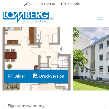
Zum
0800 - 8072000
Kontakt
Inhalt
Ha
springen
Bilder
Druckversion
Eigentumswohnung