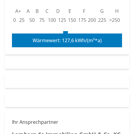
A+
A
B
C
D
E
F
G
H
0
25
50
75
100
125
150
175
200
225
>250
Wärmewert: 127,6 kWh/(m²*a)
Ihr Ansprechpartner