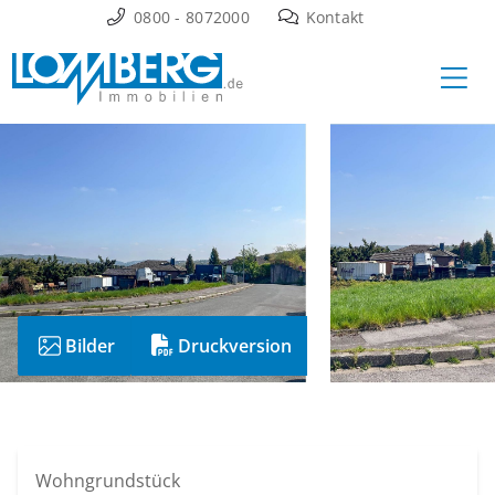
Zum
0800 - 8072000
Kontakt
Inhalt
Ha
springen
Bilder
Druckversion
Wohngrundstück