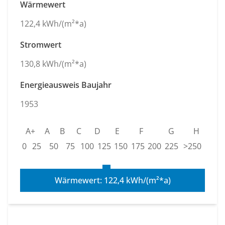
Wärmewert
122,4 kWh/(m²*a)
Stromwert
130,8 kWh/(m²*a)
Energieausweis Baujahr
1953
A+
A
B
C
D
E
F
G
H
0
25
50
75
100
125
150
175
200
225
>250
Wärmewert: 122,4 kWh/(m²*a)