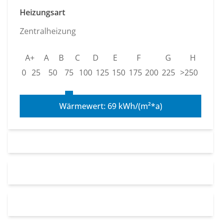
Heizungsart
Zentralheizung
A+
A
B
C
D
E
F
G
H
0
25
50
75
100
125
150
175
200
225
>250
Wärmewert: 69 kWh/(m²*a)