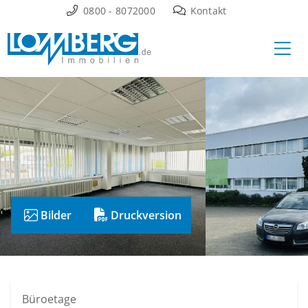
Zum
0800 - 8072000
Kontakt
Inhalt
Ha
springen
Bilder
Druckversion
Büroetage