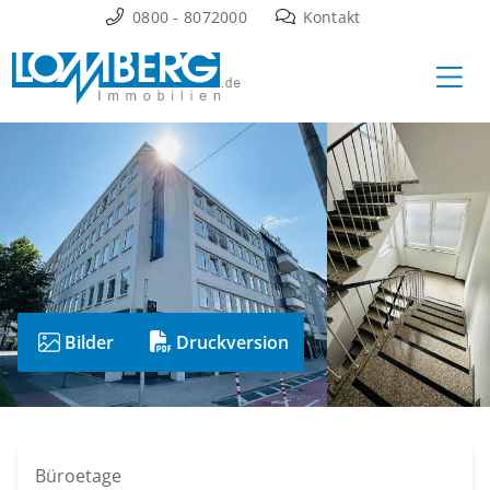
Zum
0800 - 8072000
Kontakt
Inhalt
Ha
springen
Bilder
Druckversion
Büroetage