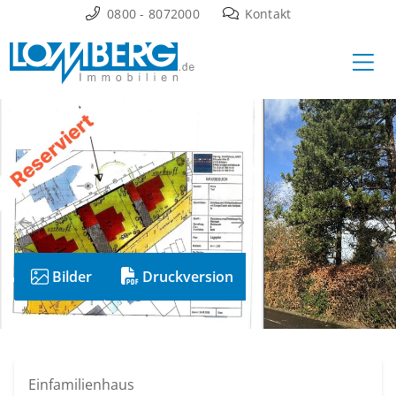
Zum
0800 - 8072000
Kontakt
Inhalt
Ha
springen
Bilder
Druckversion
Einfamilienhaus