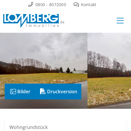
Zum
0800 - 8072000
Kontakt
Inhalt
Ha
springen
Bilder
Druckversion
Wohngrundstück