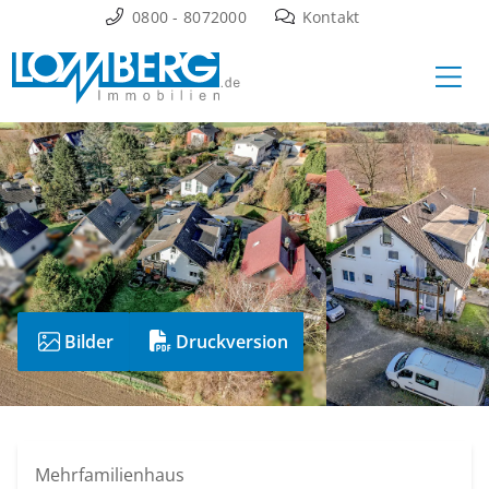
Zum
0800 - 8072000
Kontakt
Inhalt
Ha
springen
Bilder
Druckversion
Mehrfamilienhaus