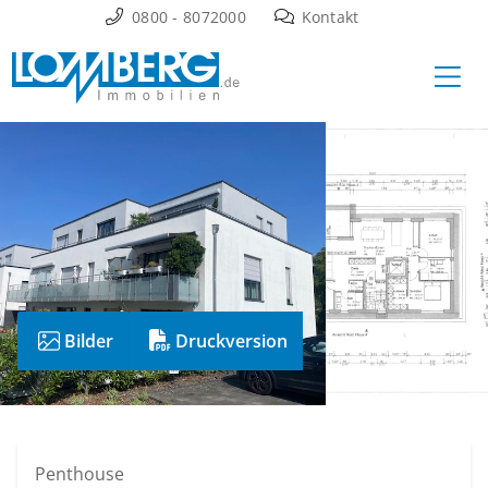
Zum
0800 - 8072000
Kontakt
Inhalt
Ha
springen
Vermietet
Bilder
Druckversion
Penthouse