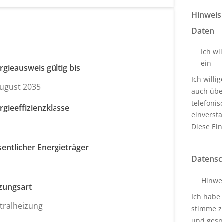
Hinweis
Daten
Ich wi
ein
rgieausweis gültig bis
Ich will
August 2035
auch über
telefoni
rgieeffizienzklasse
einverst
Diese Ein
entlicher Energieträger
Datensc
Hinwe
zungsart
Ich habe
tralheizung
stimme z
und gesp