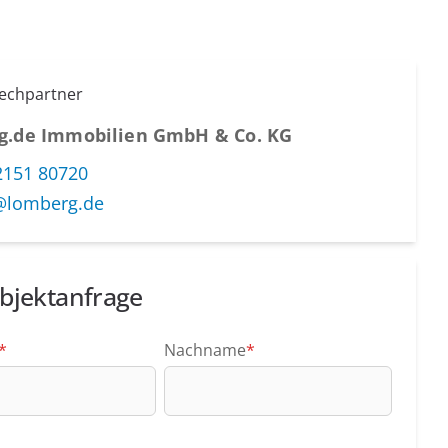
rechpartner
g.de Immobilien GmbH & Co. KG
2151 80720
@lomberg.de
bjektanfrage
*
Nachname
*