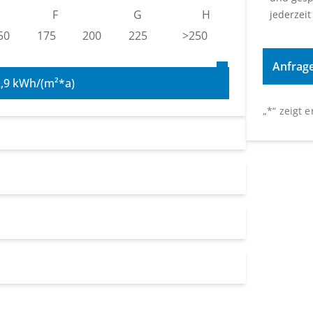
F
G
H
jederzeit
50
175
200
225
>250
2,9 kWh/(m²*a)
„
*
“ zeigt 