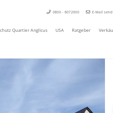
0800 - 8072000
E-Mail sen
hutz Quartier Anglicus
USA
Ratgeber
Verkäu