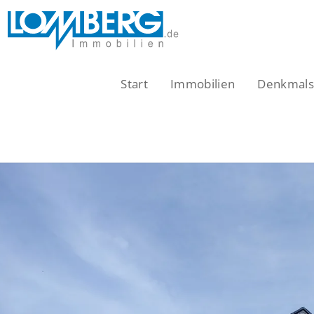
Zum
Inhalt
springen
Start
Immobilien
Denkmalsc