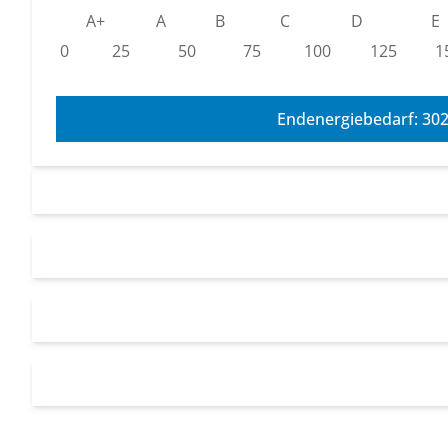
A+
A
B
C
D
E
0
25
50
75
100
125
1
Endenergiebedarf: 30