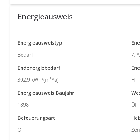
Energieausweis
Energieausweistyp
Ene
Bedarf
7. 
Endenergiebedarf
Ene
302,9 kWh/(m²*a)
H
Energieausweis Baujahr
Wes
1898
Öl
Befeuerungsart
Hei
Öl
Zen