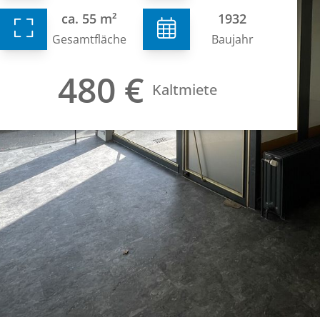
ca. 55 m²
1932
Gesamtfläche
Baujahr
480 €
Kaltmiete