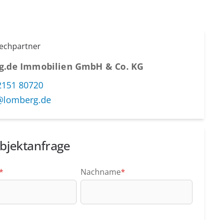
rechpartner
g.de Immobilien GmbH & Co. KG
2151 80720
@lomberg.de
bjektanfrage
*
Nachname
*