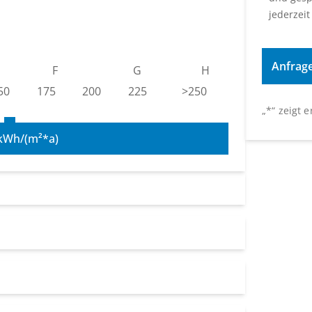
jederzeit
F
G
H
50
175
200
225
>250
„
*
“ zeigt 
kWh/(m²*a)