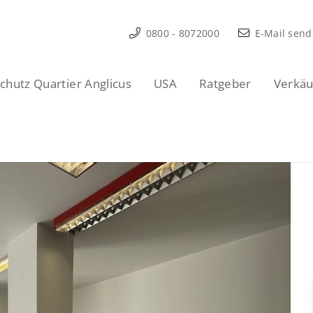
0800 - 8072000
E-Mail sen
hutz Quartier Anglicus
USA
Ratgeber
Verkäu