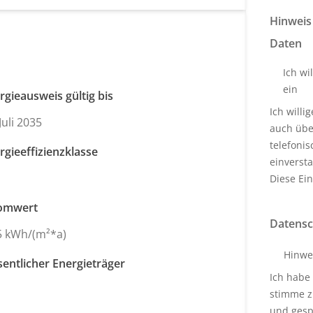
Hinweis
Daten
Ich wi
ein
rgieausweis gültig bis
Ich will
Juli 2035
auch über
telefoni
rgieeffizienzklasse
einverst
Diese Ein
omwert
Datensc
5 kWh/(m²*a)
Hinwe
entlicher Energieträger
Ich habe
s
stimme z
und gesp