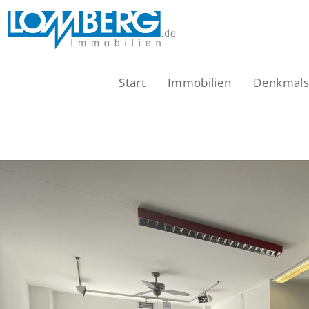
Zum
Inhalt
springen
Start
Immobilien
Denkmalsc