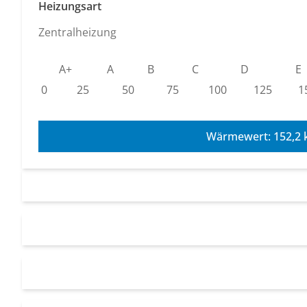
Heizungsart
Zentralheizung
A+
A
B
C
D
E
0
25
50
75
100
125
1
Wärmewert: 152,2 