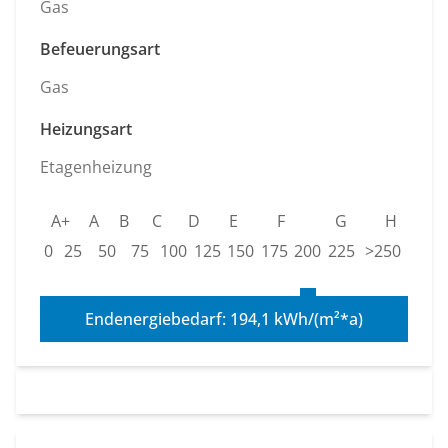
Gas
Befeuerungsart
Gas
Heizungsart
Etagenheizung
A+
A
B
C
D
E
F
G
H
0
25
50
75
100
125
150
175
200
225
>250
Endenergiebedarf: 194,1 kWh/(m²*a)