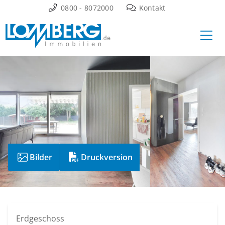
Zum
0800 - 8072000
Kontakt
Inhalt
Ha
springen
Bilder
Druckversion
Erdgeschoss