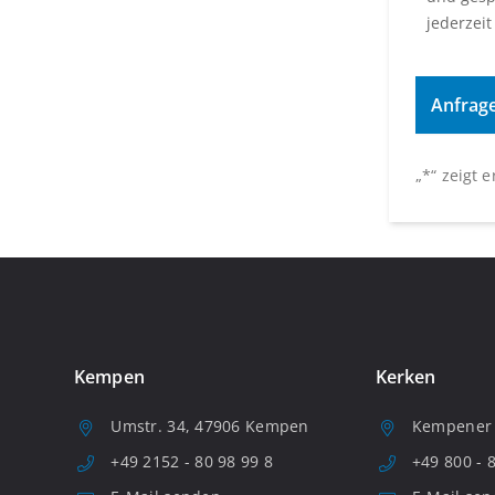
jederzeit
„
*
“ zeigt 
Kempen
Kerken
Umstr. 34, 47906 Kempen
Kempener S
+49 2152 - 80 98 99 8
+49 800 - 