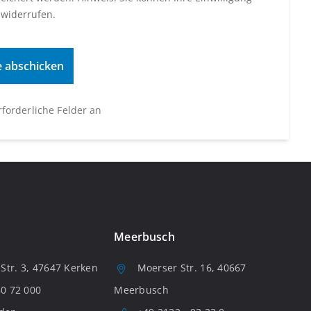
 widerrufen.
erforderliche Felder an
Meerbusch
tr. 3, 47647 Kerken
Moerser Str. 16, 40667
80 72 000
Meerbusch