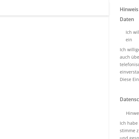
Hinweis
Daten
Ich wi
ein
Ich will
auch über
telefoni
einverst
Diese Ein
Datensc
Hinwe
Ich habe
stimme z
und gesp