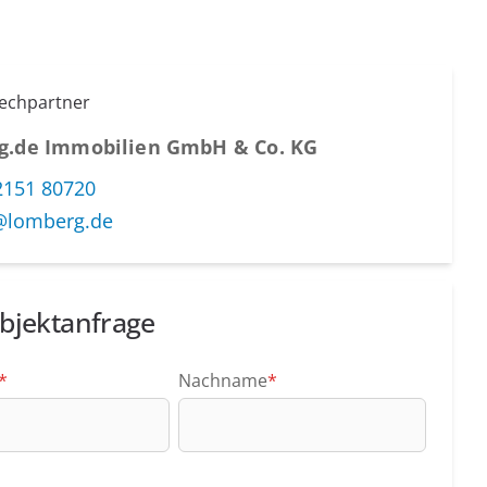
rechpartner
g.de Immobilien GmbH & Co. KG
2151 80720
@lomberg.de
bjektanfrage
*
Nachname
*