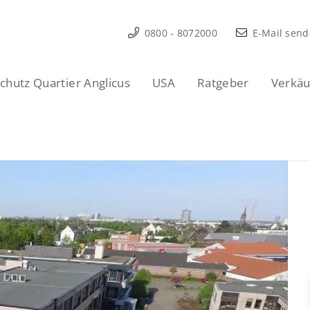
0800 - 8072000
E-Mail sen
hutz Quartier Anglicus
USA
Ratgeber
Verkäu