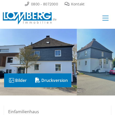
Zum
0800 - 8072000
Kontakt
Inhalt
Ha
springen
Bilder
Druckversion
Einfamilienhaus