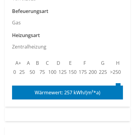
Befeuerungsart
Gas
Heizungsart
Zentralheizung
A+
A
B
C
D
E
F
G
H
0
25
50
75
100
125
150
175
200
225
>250
Wärmewert: 257 kWh/(m²*a)