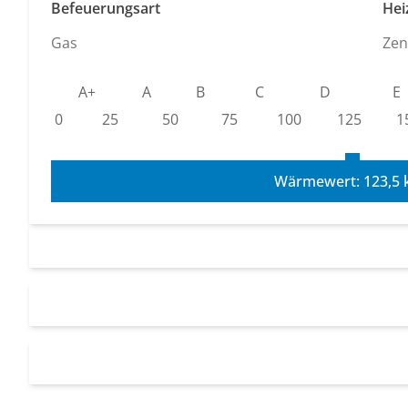
Befeuerungsart
Hei
Gas
Zen
A+
A
B
C
D
E
0
25
50
75
100
125
1
Wärmewert: 123,5 