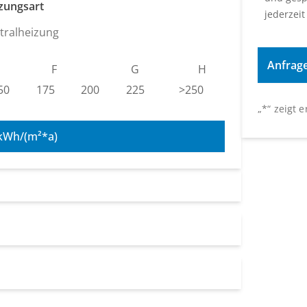
zungsart
jederzeit
tralheizung
F
G
H
50
175
200
225
>250
„
*
“ zeigt 
kWh/(m²*a)