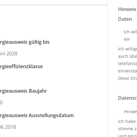
Hinweis
Daten
Ich wi
ein
rgieausweis gültig bis
Ich will
Juni 2028
auch über
telefoni
rgieeffizienzklasse
einverst
Diese Ein
rgieausweis Baujahr
Datensc
0
Hinwe
rgieausweis Ausstellungsdatum
Ich habe
06.2018
stimme z
und gesp