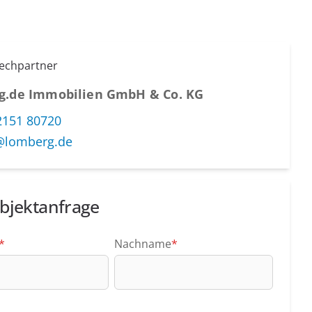
rechpartner
g.de Immobilien GmbH & Co. KG
2151 80720
@lomberg.de
bjektanfrage
*
Nachname
*