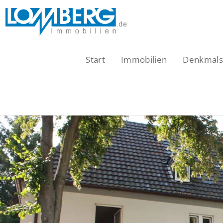
Zum
Inhalt
springen
Start
Immobilien
Denkmalsc