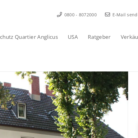
0800 - 8072000
E-Mail sen
hutz Quartier Anglicus
USA
Ratgeber
Verkäu