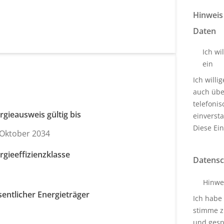
Hinweis
Daten
Ich wi
ein
Ich will
auch über
telefoni
rgieausweis gültig bis
einverst
Diese Ein
 Oktober 2034
rgieeffizienzklasse
Datensc
Hinwe
entlicher Energieträger
Ich habe
stimme z
und gesp