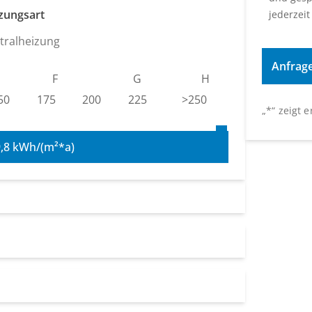
zungsart
jederzeit
tralheizung
F
G
H
50
175
200
225
>250
„
*
“ zeigt 
9,8 kWh/(m²*a)