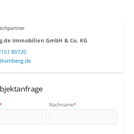
rechpartner
g.de Immobilien GmbH & Co. KG
2151 80720
@lomberg.de
bjektanfrage
*
Nachname
*