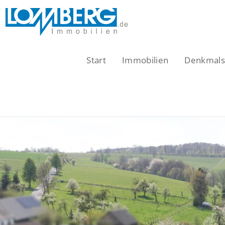
Zum
Inhalt
springen
Start
Immobilien
Denkmalsc