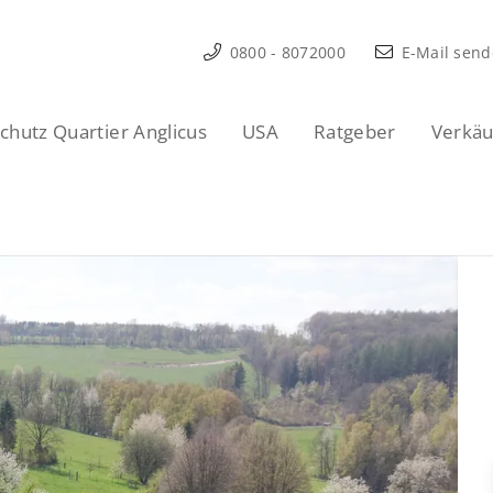
0800 - 8072000
E-Mail sen
hutz Quartier Anglicus
USA
Ratgeber
Verkäu