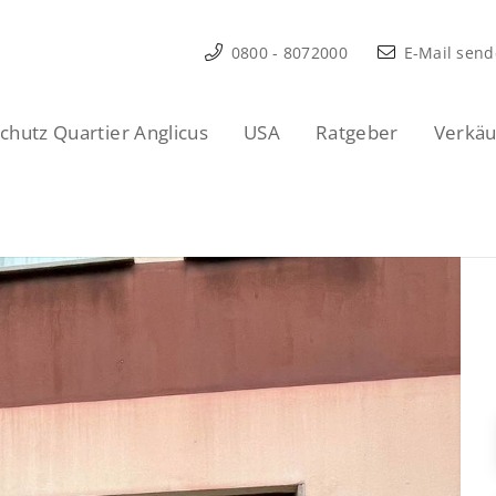
0800 - 8072000
E-Mail sen
hutz Quartier Anglicus
USA
Ratgeber
Verkäu