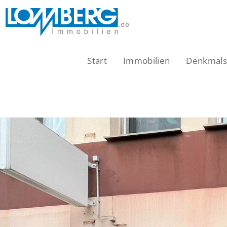
Zum
Inhalt
springen
Start
Immobilien
Denkmalsc