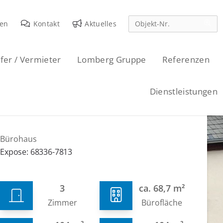
den
Kontakt
Aktuelles
fer / Vermieter
Lomberg Gruppe
Referenzen
Dienstleistungen
Bürohaus
Expose: 68336-7813
3
ca. 68,7 m²
Zimmer
Bürofläche