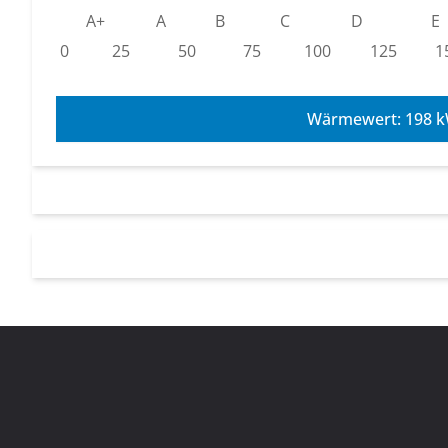
A+
A
B
C
D
E
0
25
50
75
100
125
1
Wärmewert: 198 k