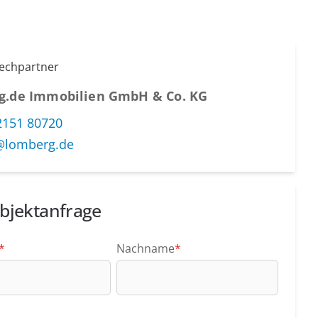
rechpartner
g.de Immobilien GmbH & Co. KG
2151 80720
@lomberg.de
bjektanfrage
*
Nachname
*