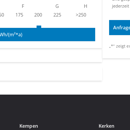
F
G
H
jederzeit
50
175
200
225
>250
Wh/(m²*a)
„
*
“ zeigt 
Kempen
Kerken