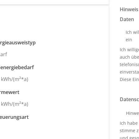
Hinweis
Daten
Ich wi
ein
rgieausweistyp
Ich will
arf
auch über
telefoni
energiebedarf
einverst
 kWh/(m²*a)
Diese Ein
rmewert
Datensc
 kWh/(m²*a)
Hinwe
euerungsart
Ich habe
s
stimme z
und gesp