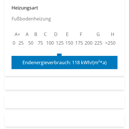
Heizungsart
Fußbodenheizung
A+
A
B
C
D
E
F
G
H
0
25
50
75
100
125
150
175
200
225
>250
Endenergieverbrauch: 118 kWh/(m²*a)