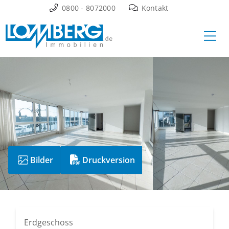
Zum
0800 - 8072000
Kontakt
Inhalt
Ha
springen
Bilder
Druckversion
Erdgeschoss