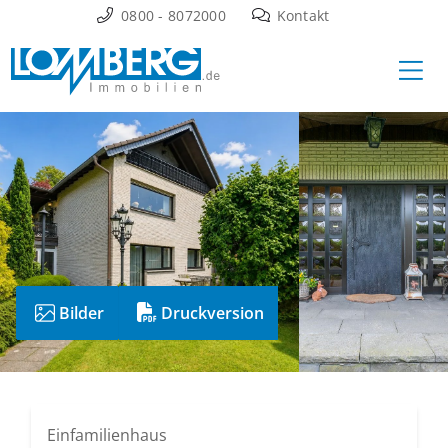
Zum
0800 - 8072000
Kontakt
Inhalt
Ha
springen
Bilder
Druckversion
Einfamilienhaus