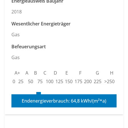
Energieausweis Baujahr
2018
Wesentlicher Energieträger
Gas
Befeuerungsart
Gas
A+
A
B
C
D
E
F
G
H
0
25
50
75
100
125
150
175
200
225
>250
Endenergieverbrauch: 64,8 kWh/(m²*a)