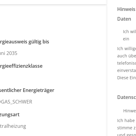
Hinweis
Daten
Ich wi
ein
rgieausweis gültig bis
Ich will
Juni 2035
auch über
telefoni
rgieeffizienzklasse
einverst
Diese Ein
entlicher Energieträger
Datensc
DGAS_SCHWER
Hinwe
zungsart
Ich habe
tralheizung
stimme z
und gesp