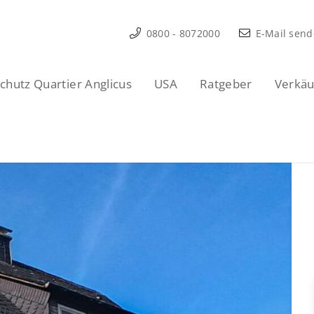
0800 - 8072000
E-Mail sen
hutz Quartier Anglicus
USA
Ratgeber
Verkäu