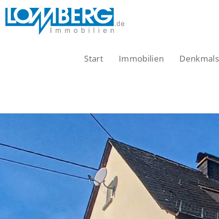
Zum
Inhalt
springen
Start
Immobilien
Denkmalsc