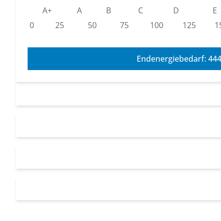
A+
A
B
C
D
E
0
25
50
75
100
125
1
Endenergiebedarf: 44