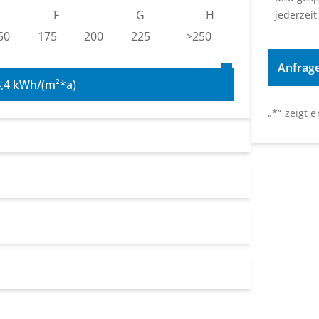
F
G
H
jederzeit
50
175
200
225
>250
4,4 kWh/(m²*a)
„
*
“ zeigt 