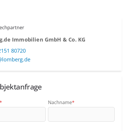
rechpartner
g.de Immobilien GmbH & Co. KG
2151 80720
@lomberg.de
bjektanfrage
*
Nachname
*