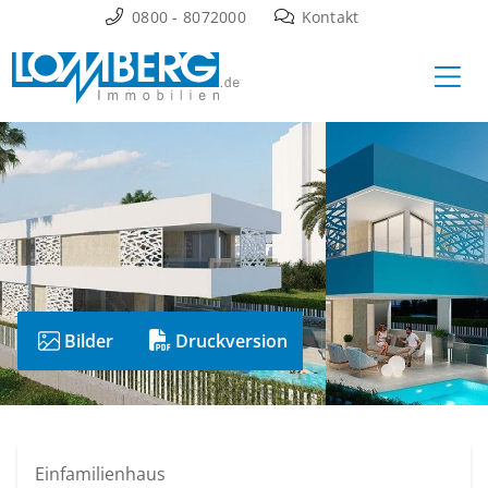
Zum
0800 - 8072000
Kontakt
Inhalt
Ha
springen
Bilder
Druckversion
Einfamilienhaus