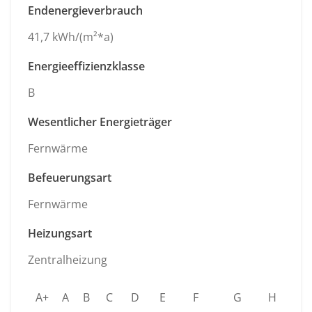
Endenergieverbrauch
41,7 kWh/(m²*a)
Energieeffizienzklasse
B
Wesentlicher Energieträger
Fernwärme
Befeuerungsart
Fernwärme
Heizungsart
Zentralheizung
A+
A
B
C
D
E
F
G
H