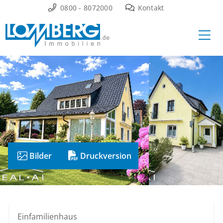
Zum
0800 - 8072000
Kontakt
Inhalt
Ha
springen
Bilder
Druckversion
Einfamilienhaus