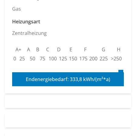
Gas
Heizungsart
Zentralheizung
A+
A
B
C
D
E
F
G
H
0
25
50
75
100
125
150
175
200
225
>250
Endenergiebedarf: 333,8 kWh/(m²*a)