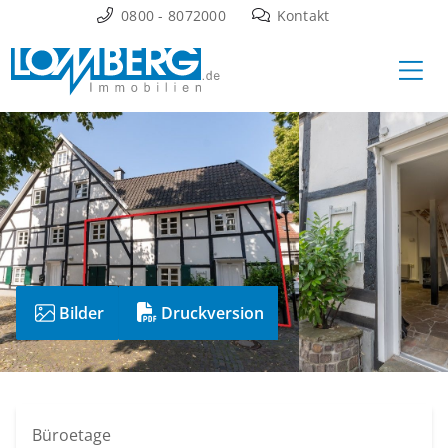
Zum
0800 - 8072000
Kontakt
Inhalt
Ha
springen
Bilder
Druckversion
Büroetage