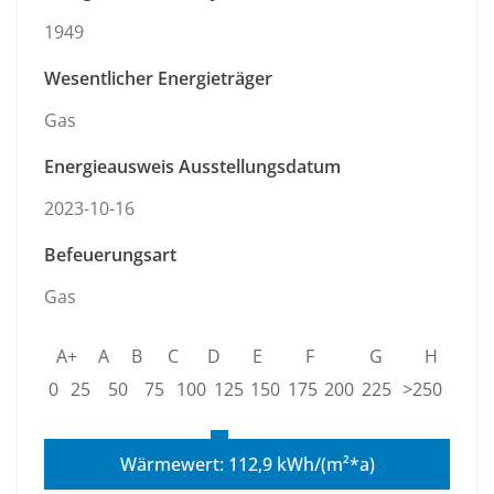
1949
Wesentlicher Energieträger
Gas
Energieausweis Ausstellungsdatum
2023-10-16
Befeuerungsart
Gas
A+
A
B
C
D
E
F
G
H
0
25
50
75
100
125
150
175
200
225
>250
Wärmewert: 112,9 kWh/(m²*a)