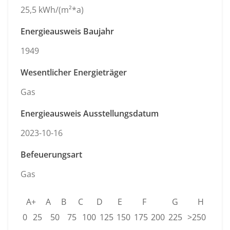
25,5 kWh/(m²*a)
Energieausweis Baujahr
1949
Wesentlicher Energieträger
Gas
Energieausweis Ausstellungsdatum
2023-10-16
Befeuerungsart
Gas
A+
A
B
C
D
E
F
G
H
0
25
50
75
100
125
150
175
200
225
>250