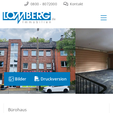
Zum
0800 - 8072000
Kontakt
Inhalt
Ha
springen
Bilder
Druckversion
Bürohaus