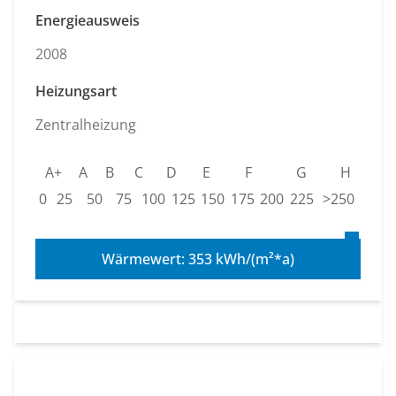
Energieausweis
2008
Heizungsart
Zentralheizung
A+
A
B
C
D
E
F
G
H
0
25
50
75
100
125
150
175
200
225
>250
Wärmewert: 353 kWh/(m²*a)