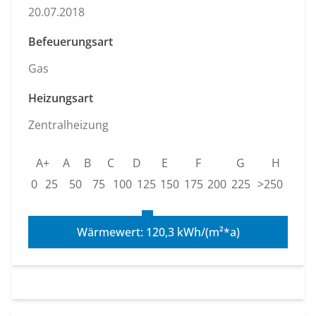
20.07.2018
Befeuerungsart
Gas
Heizungsart
Zentralheizung
A+
A
B
C
D
E
F
G
H
0
25
50
75
100
125
150
175
200
225
>250
Wärmewert: 120,3 kWh/(m²*a)