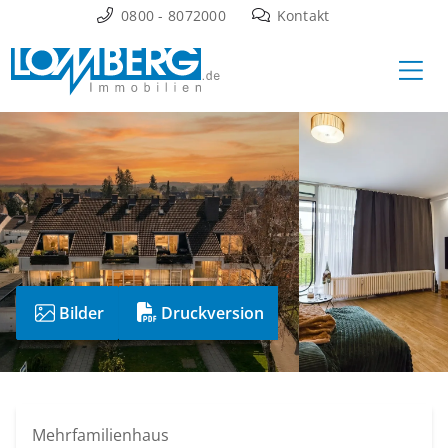
Zum
0800 - 8072000
Kontakt
Inhalt
Ha
springen
Bilder
Druckversion
Mehrfamilienhaus