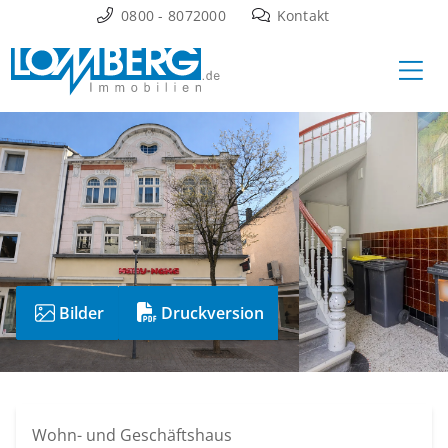
Zum
0800 - 8072000
Kontakt
Inhalt
Ha
springen
Bilder
Druckversion
Wohn- und Geschäftshaus