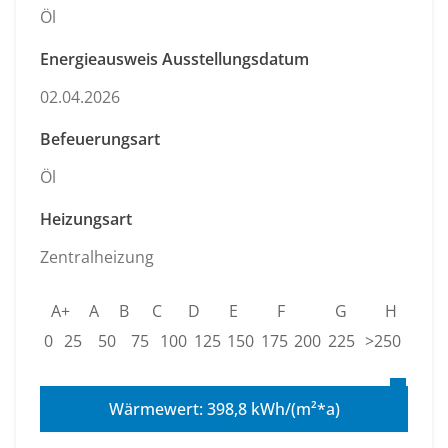
Öl
Energieausweis Ausstellungsdatum
02.04.2026
Befeuerungsart
Öl
Heizungsart
Zentralheizung
A+
A
B
C
D
E
F
G
H
0
25
50
75
100
125
150
175
200
225
>250
Wärmewert: 398,8 kWh/(m²*a)