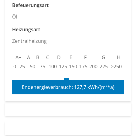
Befeuerungsart
Öl
Heizungsart
Zentralheizung
A+
A
B
C
D
E
F
G
H
0
25
50
75
100
125
150
175
200
225
>250
Endenergieverbrauch: 127,7 kWh/(m²*a)