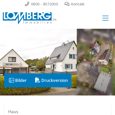
Zum
0800 - 8072000
Kontakt
Inhalt
Ha
springen
Bilder
Druckversion
Haus