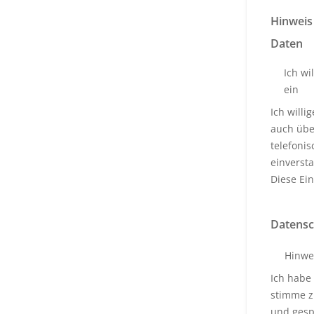
Hinweis
Daten
Ich wi
ein
Ich will
auch über
telefoni
einverst
Diese Ein
Datensc
Hinwe
Ich habe
stimme z
und gesp