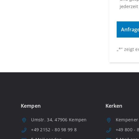
jederzeit
„
*
“ zeigt 
Kempen
Kerken
Umstr. 34, 47906 Kempen
Kempener S
+49 2152 - 80 98 99 8
+49 800 - 