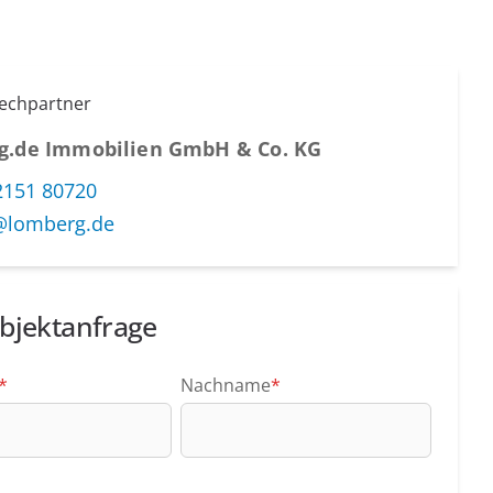
rechpartner
g.de Immobilien GmbH & Co. KG
2151 80720
@lomberg.de
bjektanfrage
*
Nachname
*