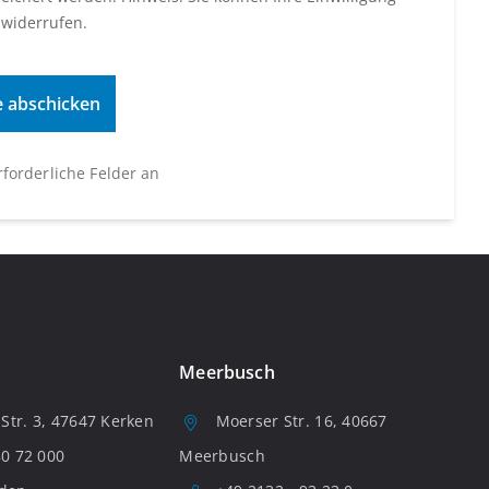
 widerrufen.
erforderliche Felder an
Meerbusch
tr. 3, 47647 Kerken
Moerser Str. 16, 40667
80 72 000
Meerbusch