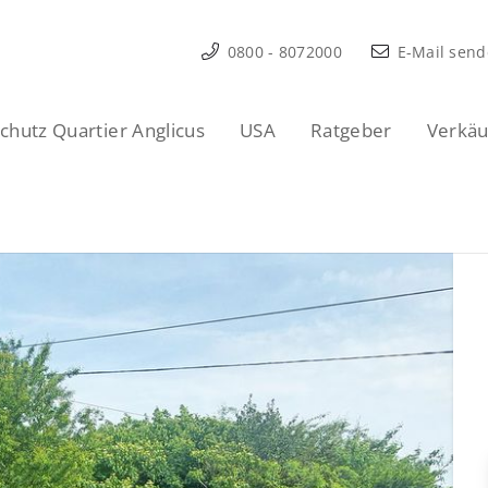
0800 - 8072000
E-Mail sen
hutz Quartier Anglicus
USA
Ratgeber
Verkäu