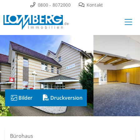
Zum
0800 - 8072000
Kontakt
Inhalt
Ha
springen
Bilder
Druckversion
Bürohaus